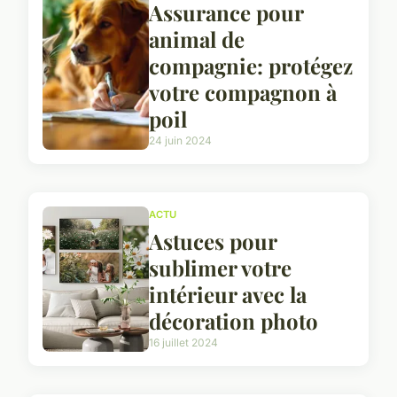
Assurance pour
animal de
compagnie: protégez
votre compagnon à
poil
24 juin 2024
ACTU
Astuces pour
sublimer votre
intérieur avec la
décoration photo
16 juillet 2024