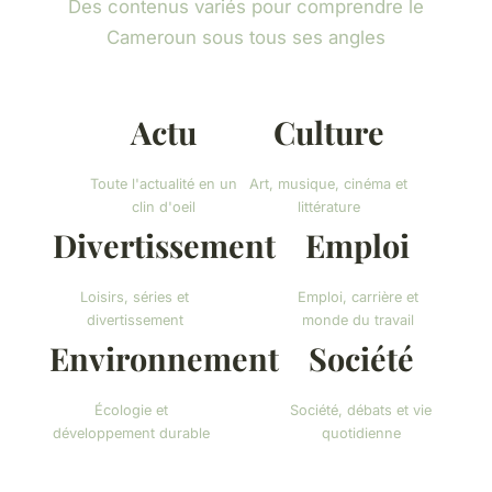
Des contenus variés pour comprendre le
Cameroun sous tous ses angles
Actu
Culture
Toute l'actualité en un
Art, musique, cinéma et
clin d'oeil
littérature
Divertissement
Emploi
Loisirs, séries et
Emploi, carrière et
divertissement
monde du travail
Environnement
Société
Écologie et
Société, débats et vie
développement durable
quotidienne