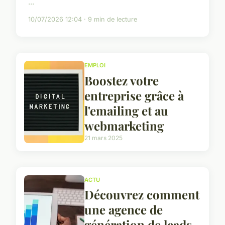
...
10/07/2026 12:04 · 9 min de lecture
EMPLOI
Boostez votre
entreprise grâce à
l'emailing et au
webmarketing
21 mars 2025
ACTU
Découvrez comment
une agence de
génération de leads