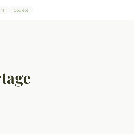
nt
Société
rtage