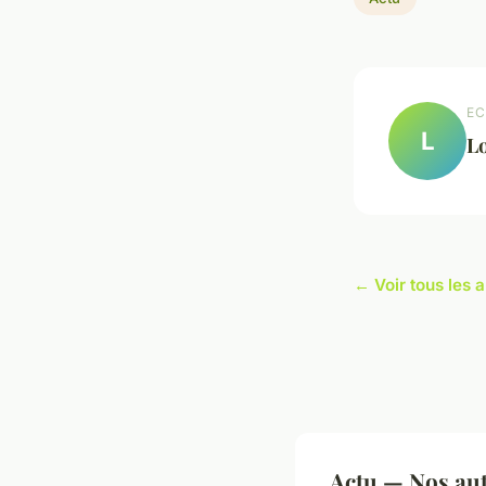
EC
L
L
← Voir tous les a
Actu — Nos aut