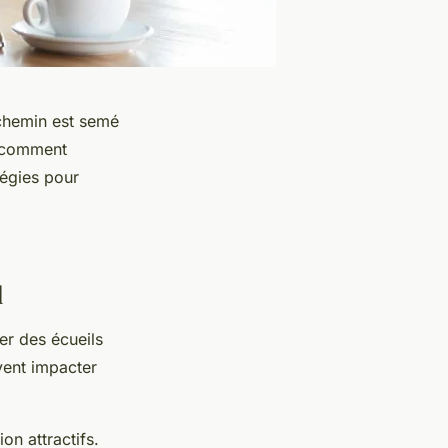
e chemin est semé
, comment
tégies pour
=
l
er des écueils
vent impacter
on attractifs.