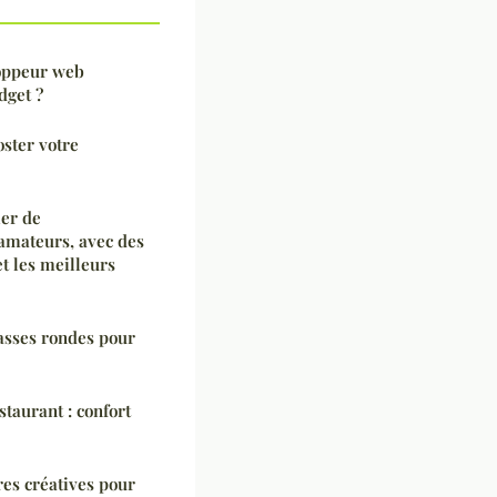
oppeur web
dget ?
oster votre
er de
amateurs, avec des
et les meilleurs
basses rondes pour
taurant : confort
es créatives pour