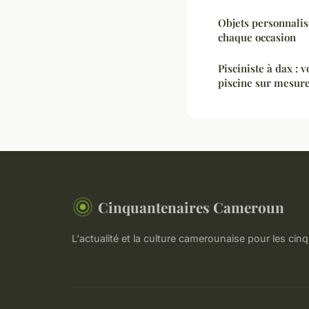
Objets personnalis
chaque occasion
Pisciniste à dax : 
piscine sur mesur
Cinquantenaires Cameroun
L'actualité et la culture camerounaise pour les cin