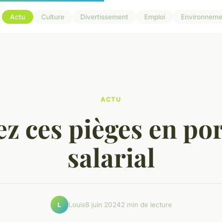
Actu
Culture
Divertissement
Emploi
Environneme
ACTU
ez ces pièges en po
salarial
Louis
8 juin 2024
2 min de lecture
L