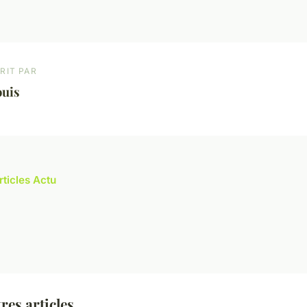
RIT PAR
ouis
rticles Actu
res articles