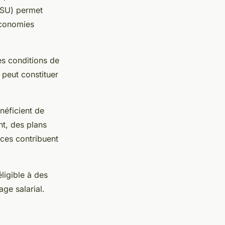
CESU) permet
économies
es conditions de
peut constituer
énéficient de
nt, des plans
ices contribuent
ligible à des
ge salarial.