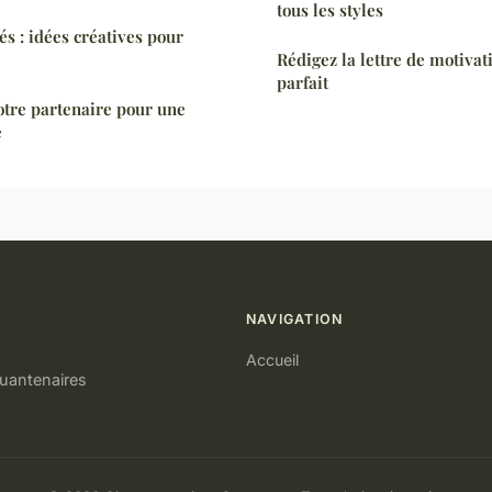
tous les styles
és : idées créatives pour
Rédigez la lettre de motivat
parfait
votre partenaire pour une
e
NAVIGATION
Accueil
quantenaires