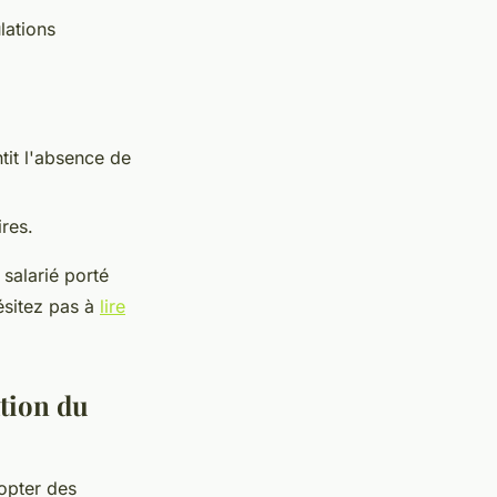
lations
ntit l'absence de
res.
salarié porté
ésitez pas à
lire
ation du
dopter des