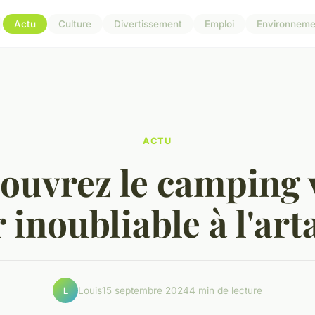
Actu
Culture
Divertissement
Emploi
Environneme
ACTU
ouvrez le camping v
 inoubliable à l'ar
Louis
15 septembre 2024
4 min de lecture
L