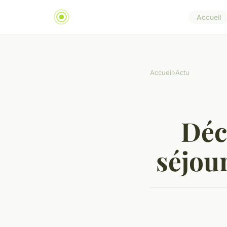
Accueil
Accueil
›
Actu
Déc
séjour