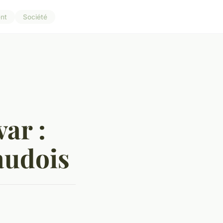
nt
Société
ar :
taudois