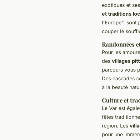
exotiques et ses
et traditions lo
l'Europe", sont
couper le souffl
Randonnées et
Pour les amoure
des
villages pi
parcours vous p
Des cascades co
à la beauté natu
Culture et tra
Le Var est égal
fêtes traditionn
région. Les
vill
pour une immersi