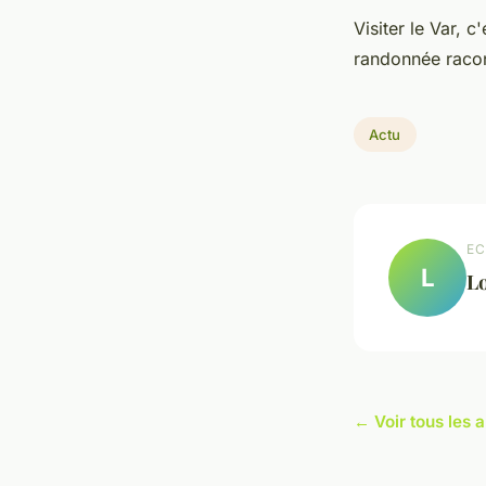
Visiter le Var, 
randonnée racont
Actu
EC
L
L
← Voir tous les a