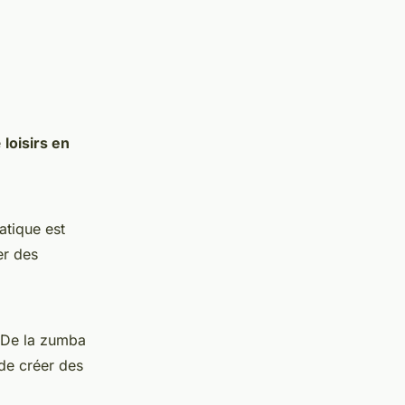
e
loisirs en
atique est
er des
 De la zumba
 de créer des