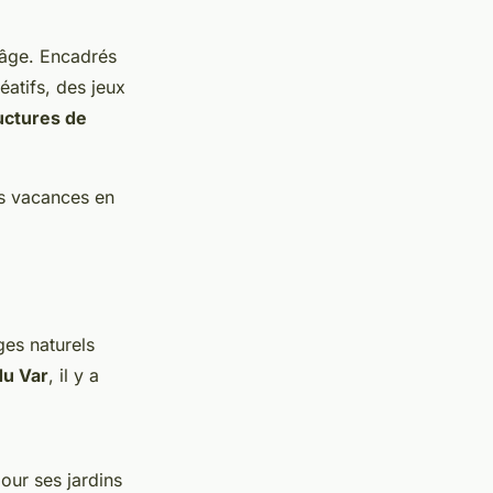
 âge. Encadrés
éatifs, des jeux
uctures de
es vacances en
es naturels
du Var
, il y a
our ses jardins