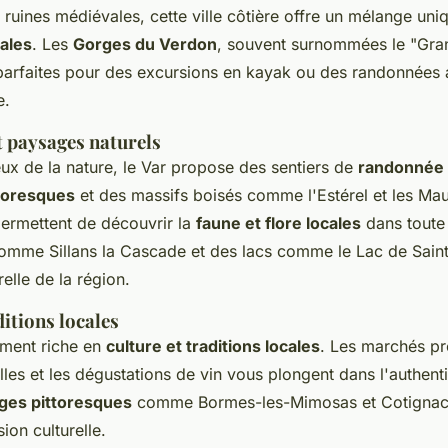
 ruines médiévales, cette ville côtière offre un mélange un
cales
. Les
Gorges du Verdon
, souvent surnommées le "Gr
 parfaites pour des excursions en kayak ou des randonnées
e.
 paysages naturels
ux de la nature, le Var propose des sentiers de
randonnée 
ttoresques
et des massifs boisés comme l'Estérel et les Ma
ermettent de découvrir la
faune et flore locales
dans toute 
mme Sillans la Cascade et des lacs comme le Lac de Saint
relle de la région.
ditions locales
ement riche en
culture et traditions locales
. Les marchés pr
elles et les dégustations de vin vous plongent dans l'authenti
ages pittoresques
comme Bormes-les-Mimosas et Cotignac 
on culturelle.