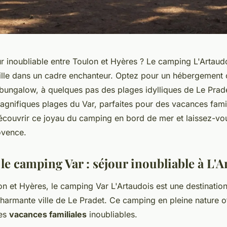
ur inoubliable entre Toulon et Hyères ? Le camping L'Artaud
ille dans un cadre enchanteur. Optez pour un hébergement 
ungalow, à quelques pas des plages idylliques de Le Pradet
agnifiques plages du Var, parfaites pour des vacances famil
écouvrir ce joyau du camping en bord de mer et laissez-vou
ovence.
le camping Var : séjour inoubliable à L'A
on et Hyères, le camping Var L'Artaudois est une destination
charmante ville de Le Pradet. Ce camping en pleine nature o
des
vacances familiales
inoubliables.