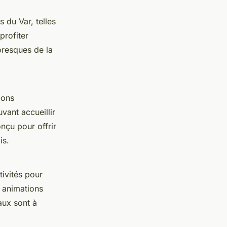
 du Var, telles
profiter
oresques de la
ions
ant accueillir
nçu pour offrir
is.
tivités pour
s animations
aux sont à