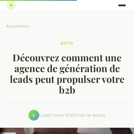
Accueil
›
Actu
ACTU
Découvrez comment une
agence de génération de
leads peut propulser votre
b2b
Louis
11 mars 2025
3 min de lecture
L