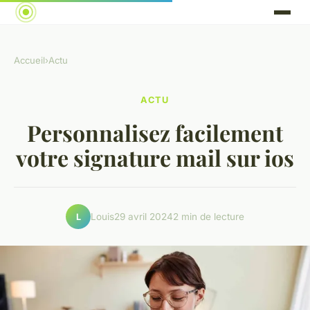
Accueil
›
Actu
ACTU
Personnalisez facilement
votre signature mail sur ios
Louis
29 avril 2024
2 min de lecture
L