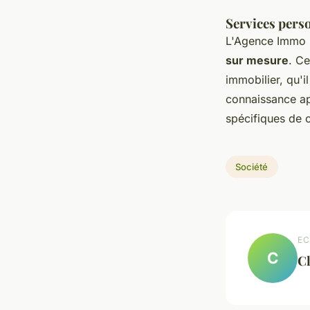
Services perso
L'Agence Immo 
sur mesure
. Ce
immobilier, qu'i
connaissance ap
spécifiques de c
Société
EC
C
C