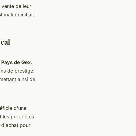
a vente de leur
imation initiale
cal
u
Pays de Gex
.
ns de prestige.
mettant ainsi de
ficie d'une
 les propriétés
t d'achat pour