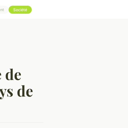
nt
Société
e de
ys de