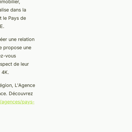
mmobilier,
alise dans la
t le Pays de
E.
éer une relation
ce propose une
dez-vous
spect de leur
 4K.
région, L'Agence
nce. Découvrez
/agences/pays-