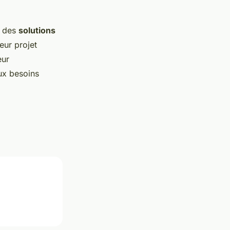
r des
solutions
eur projet
eur
ux besoins