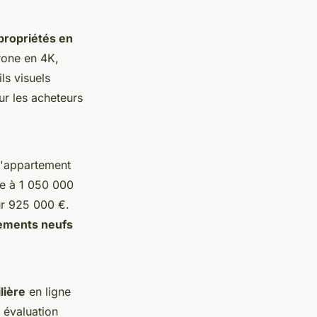
propriétés en
rone en 4K,
ls visuels
ur les acheteurs
 l'appartement
ée à 1 050 000
ur 925 000 €.
ements neufs
lière
en ligne
 évaluation